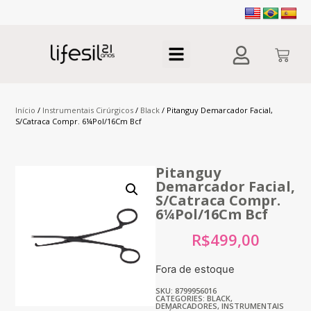
Início
/
Instrumentais Cirúrgicos
/
Black
/ Pitanguy Demarcador Facial,
S/Catraca Compr. 6¼Pol/16Cm Bcf
Pitanguy
Demarcador Facial,
S/Catraca Compr.
6¼Pol/16Cm Bcf
R$
499,00
Fora de estoque
SKU: 8799956016
CATEGORIES:
BLACK
,
DEMARCADORES
,
INSTRUMENTAIS