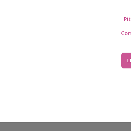
Pi
Com
L