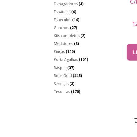
C/
Esmagadores
(4)
Espátulas
(4)
Espéculos
(14)
1
Ganchos
(27)
Kits completos
(2)
Medidores
(3)
L
Pinças
(140)
Porta Agulhas
(101)
Raspas
(37)
Rose Gold
(445)
Seringas
(3)
Tesouras
(170)