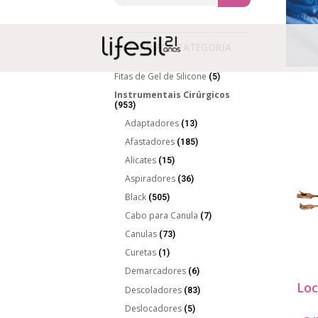
FILTRAR POR CATEGORIA
Fitas de Gel de Silicone
(5)
Instrumentais Cirúrgicos
(953)
Adaptadores
(13)
Afastadores
(185)
Alicates
(15)
Aspiradores
(36)
Black
(505)
Cabo para Canula
(7)
Canulas
(73)
Curetas
(1)
Demarcadores
(6)
Lo
Descoladores
(83)
Deslocadores
(5)