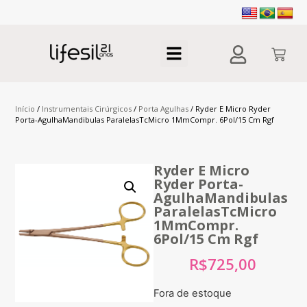
Início
/
Instrumentais Cirúrgicos
/
Porta Agulhas
/ Ryder E Micro Ryder
Porta-AgulhaMandibulas ParalelasTcMicro 1MmCompr. 6Pol/15 Cm Rgf
Ryder E Micro
Ryder Porta-
AgulhaMandibulas
ParalelasTcMicro
1MmCompr.
6Pol/15 Cm Rgf
R$
725,00
Fora de estoque