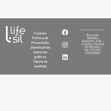
Contato
Rua José
Política de
Mendes
Sobrinho, 536 –
Privacidade
Curitiba, Paraná
– 81350-320 –
Download de
tel: +55 (41)
materiais
3288-8000
gráficos
Tabela de
medidas