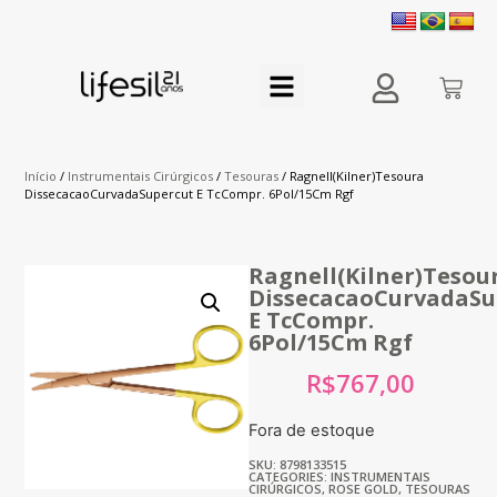
Início
/
Instrumentais Cirúrgicos
/
Tesouras
/ Ragnell(Kilner)Tesoura
DissecacaoCurvadaSupercut E TcCompr. 6Pol/15Cm Rgf
Ragnell(Kilner)Tesou
DissecacaoCurvadaSu
E TcCompr.
6Pol/15Cm Rgf
R$
767,00
Fora de estoque
SKU: 8798133515
CATEGORIES:
INSTRUMENTAIS
CIRÚRGICOS
,
ROSE GOLD
,
TESOURAS