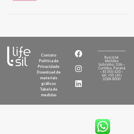
Contato
Rua José
Política de
Mendes
Sobrinho, 536 –
Privacidade
Curitiba, Paraná
– 81350-320 –
Download de
tel: +55 (41)
materiais
3288-8000
gráficos
Tabela de
medidas