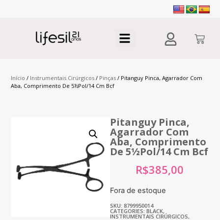
Início
/
Instrumentais Cirúrgicos
/
Pinças
/ Pitanguy Pinca, Agarrador Com
Aba, Comprimento De 5½Pol/14 Cm Bcf
Pitanguy Pinca,
Agarrador Com
Aba, Comprimento
De 5½Pol/14 Cm Bcf
R$
385,00
Fora de estoque
SKU: 8799950014
CATEGORIES:
BLACK
,
INSTRUMENTAIS CIRÚRGICOS
,