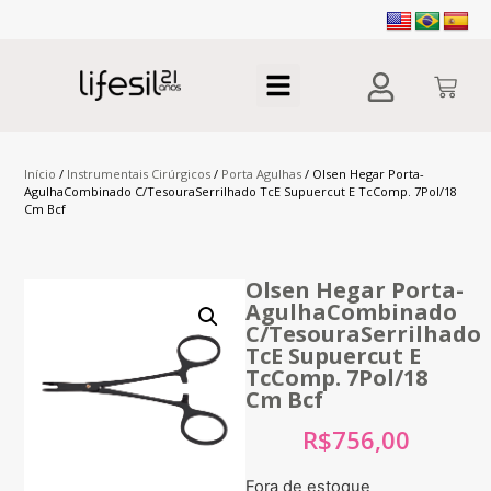
Início
/
Instrumentais Cirúrgicos
/
Porta Agulhas
/ Olsen Hegar Porta-
AgulhaCombinado C/TesouraSerrilhado TcE Supuercut E TcComp. 7Pol/18
Cm Bcf
Olsen Hegar Porta-
AgulhaCombinado
C/TesouraSerrilhado
TcE Supuercut E
TcComp. 7Pol/18
Cm Bcf
R$
756,00
Fora de estoque