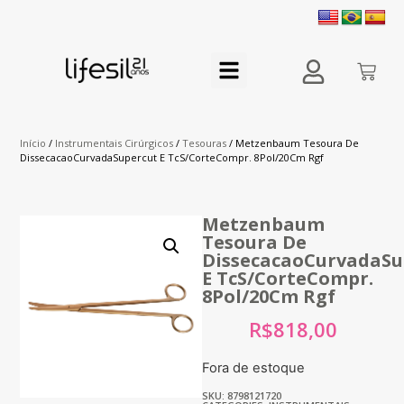
Início
/
Instrumentais Cirúrgicos
/
Tesouras
/ Metzenbaum Tesoura De
DissecacaoCurvadaSupercut E TcS/CorteCompr. 8Pol/20Cm Rgf
Metzenbaum
Tesoura De
DissecacaoCurvadaSu
E TcS/CorteCompr.
8Pol/20Cm Rgf
R$
818,00
Fora de estoque
SKU: 8798121720