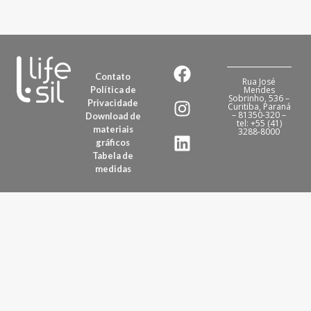
Contato
Rua José
Política de
Mendes
Sobrinho, 536 –
Privacidade
Curitiba, Paraná
– 81350-320 –
Download de
tel: +55 (41)
materiais
3288-8000
gráficos
Tabela de
medidas