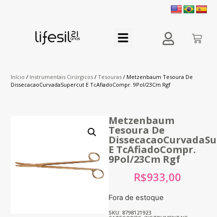
Início
/
Instrumentais Cirúrgicos
/
Tesouras
/ Metzenbaum Tesoura De
DissecacaoCurvadaSupercut E TcAfiadoCompr. 9Pol/23Cm Rgf
Metzenbaum
Tesoura De
DissecacaoCurvadaSu
E TcAfiadoCompr.
9Pol/23Cm Rgf
R$
933,00
Fora de estoque
SKU: 8798121923