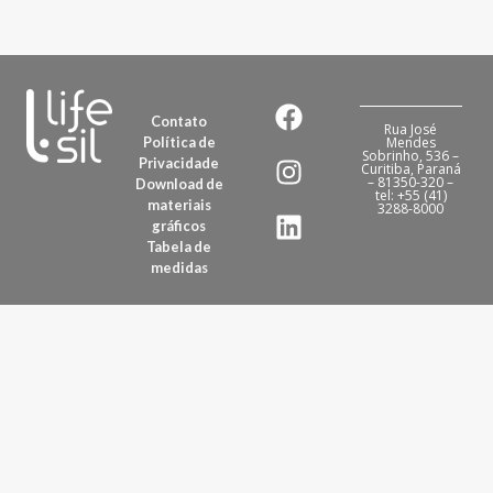
Contato
Rua José
Política de
Mendes
Sobrinho, 536 –
Privacidade
Curitiba, Paraná
– 81350-320 –
Download de
tel: +55 (41)
materiais
3288-8000
gráficos
Tabela de
medidas