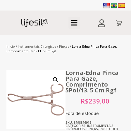
Início
/
Instrumentais Cirúrgicos
/
Pinças
/ Lorna-Edna Pinca Para Gaze,
Comprimento 5Pol/13. 5 Cm Rgf
Lorna-Edna Pinca
Para Gaze,
Comprimento
5Pol/13. 5 Cm Rgf
R$
239,00
Fora de estoque
SKU: 8798876913
CATEGORIES:
INSTRUMENTAIS
CIRÚRGICOS
,
PINÇAS
,
ROSE GOLD