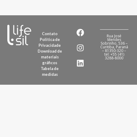
Contato
Rua José
Política de
Mendes
Sobrinho, 536 –
Privacidade
Curitiba, Paraná
– 81350-320 –
Download de
tel: +55 (41)
materiais
3288-8000
gráficos
Tabela de
medidas