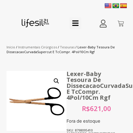
Início
/
Instrumentais Cirúrgicos
/
Tesouras
/ Lexer-Baby Tesoura De
DissecacaoCurvadaSupercut E TcCompr. 4Pol/10Cm Rgf
Lexer-Baby
Tesoura De
DissecacaoCurvadaSu
E TcCompr.
4Pol/10Cm Rgf
R$
621,00
Fora de estoque
SKU: 8798095410