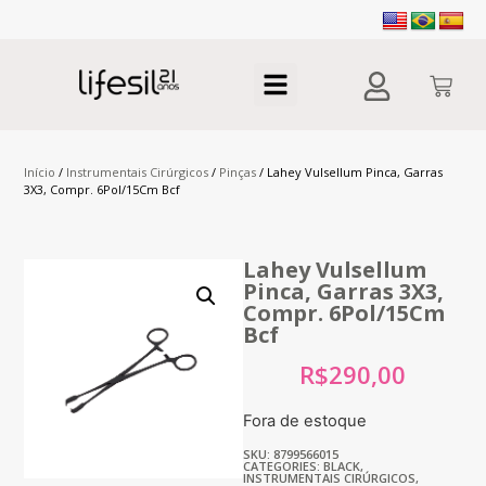
Início
/
Instrumentais Cirúrgicos
/
Pinças
/ Lahey Vulsellum Pinca, Garras
3X3, Compr. 6Pol/15Cm Bcf
Lahey Vulsellum
Pinca, Garras 3X3,
Compr. 6Pol/15Cm
Bcf
R$
290,00
Fora de estoque
SKU: 8799566015
CATEGORIES:
BLACK
,
INSTRUMENTAIS CIRÚRGICOS
,