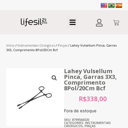
Início
/
Instrumentais Cirúrgicos
/
Pinças
/ Lahey Vulsellum Pinca, Garras
3X3, Comprimento 8Pol/20Cm Bcf
Lahey Vulsellum
Pinca, Garras 3X3,
Comprimento
8Pol/20Cm Bcf
R$
338,00
Fora de estoque
SKU: 8799566020
CATEGORIES:
INSTRUMENTAIS
CIRÚRGICOS
,
PINÇAS