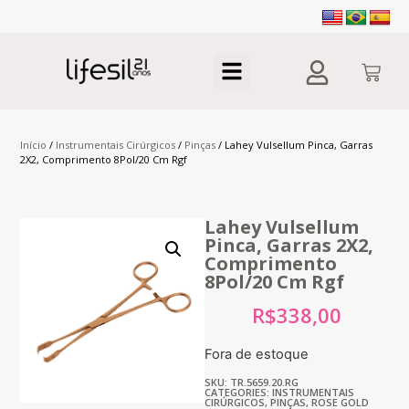
Início
/
Instrumentais Cirúrgicos
/
Pinças
/ Lahey Vulsellum Pinca, Garras
2X2, Comprimento 8Pol/20 Cm Rgf
Lahey Vulsellum
Pinca, Garras 2X2,
Comprimento
8Pol/20 Cm Rgf
R$
338,00
Fora de estoque
SKU: TR.5659.20.RG
CATEGORIES:
INSTRUMENTAIS
CIRÚRGICOS
,
PINÇAS
,
ROSE GOLD