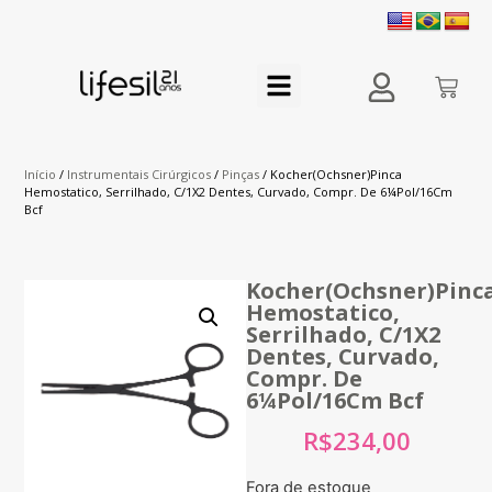
Início
/
Instrumentais Cirúrgicos
/
Pinças
/ Kocher(Ochsner)Pinca
Hemostatico, Serrilhado, C/1X2 Dentes, Curvado, Compr. De 6¼Pol/16Cm
Bcf
Kocher(Ochsner)Pinc
Hemostatico,
Serrilhado, C/1X2
Dentes, Curvado,
Compr. De
6¼Pol/16Cm Bcf
R$
234,00
Fora de estoque