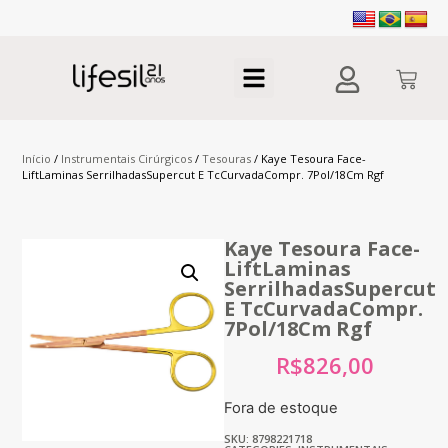
Início
/
Instrumentais Cirúrgicos
/
Tesouras
/ Kaye Tesoura Face-
LiftLaminas SerrilhadasSupercut E TcCurvadaCompr. 7Pol/18Cm Rgf
Kaye Tesoura Face-
LiftLaminas
SerrilhadasSupercut
E TcCurvadaCompr.
7Pol/18Cm Rgf
R$
826,00
Fora de estoque
SKU: 8798221718