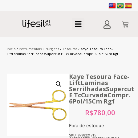
Início
/
Instrumentais Cirúrgicos
/
Tesouras
/ Kaye Tesoura Face-
LiftLaminas SerrilhadasSupercut E TcCurvadaCompr. 6Pol/15Cm Rgf
Kaye Tesoura Face-
LiftLaminas
SerrilhadasSupercut
E TcCurvadaCompr.
6Pol/15Cm Rgf
R$
780,00
Fora de estoque
SKU: 8798221715