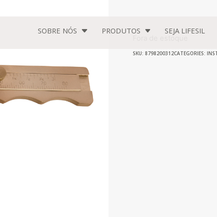
SOBRE NÓS
PRODUTOS
SEJA
LIFESIL
Fora de estoque
SKU: 8798200312
CATEGORIES:
INS