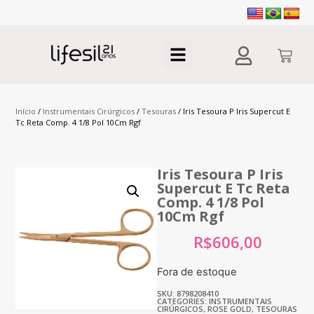
Início
/
Instrumentais Cirúrgicos
/
Tesouras
/ Iris Tesoura P Iris Supercut E
Tc Reta Comp. 4 1/8 Pol 10Cm Rgf
Iris Tesoura P Iris
Supercut E Tc Reta
Comp. 4 1/8 Pol
10Cm Rgf
R$
606,00
Fora de estoque
SKU: 8798208410
CATEGORIES:
INSTRUMENTAIS
CIRÚRGICOS
,
ROSE GOLD
,
TESOURAS