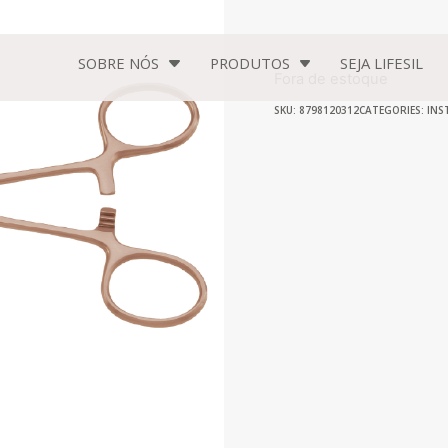
SOBRE NÓS
PRODUTOS
SEJA
LIFESIL
Fora de estoque
SKU: 8798120312
CATEGORIES:
INS