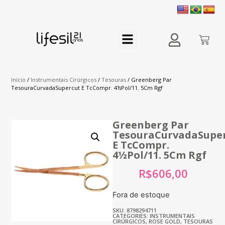
Início
/
Instrumentais Cirúrgicos
/
Tesouras
/ Greenberg Par
TesouraCurvadaSupercut E TcCompr. 4½Pol/11. 5Cm Rgf
Greenberg Par
TesouraCurvadaSupe
E TcCompr.
4½Pol/11. 5Cm Rgf
R$
606,00
Fora de estoque
SKU: 8798294711
CATEGORIES:
INSTRUMENTAIS
CIRÚRGICOS
,
ROSE GOLD
,
TESOURAS