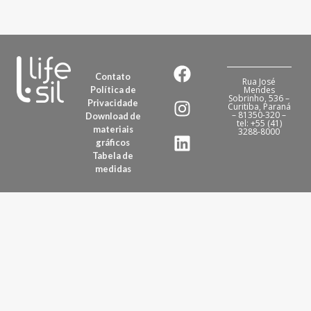
Contato
Rua José
Política de
Mendes
Sobrinho, 536 –
Privacidade
Curitiba, Paraná
– 81350-320 –
Download de
tel: +55 (41)
materiais
3288-8000
gráficos
Tabela de
medidas