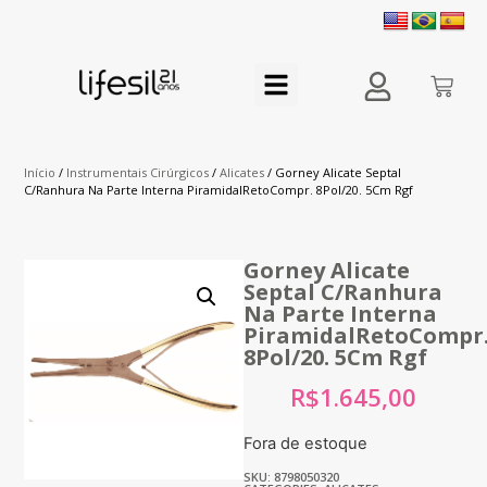
Início
/
Instrumentais Cirúrgicos
/
Alicates
/ Gorney Alicate Septal
C/Ranhura Na Parte Interna PiramidalRetoCompr. 8Pol/20. 5Cm Rgf
Gorney Alicate
Septal C/Ranhura
Na Parte Interna
PiramidalRetoCompr
8Pol/20. 5Cm Rgf
R$
1.645,00
Fora de estoque
SKU: 8798050320