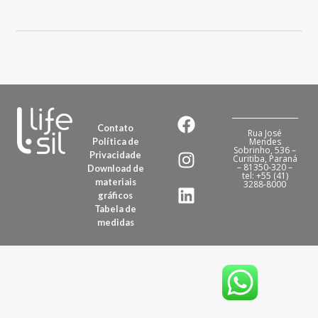
Contato
Rua José
Política de
Mendes
Sobrinho, 536 –
Privacidade
Curitiba, Paraná
– 81350-320 –
Download de
tel: +55 (41)
materiais
3288-8000
gráficos
Tabela de
medidas