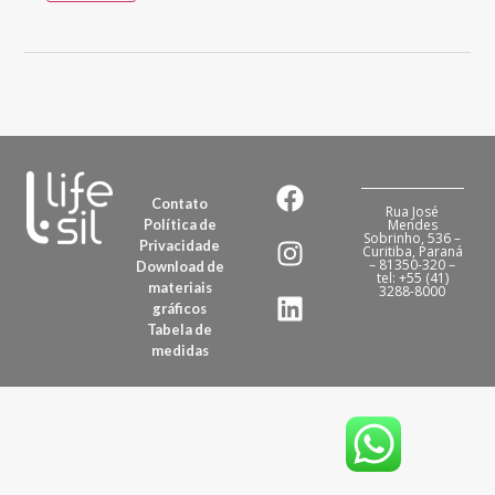
Contato
Rua José
Política de
Mendes
Sobrinho, 536 –
Privacidade
Curitiba, Paraná
– 81350-320 –
Download de
tel: +55 (41)
materiais
3288-8000
gráficos
Tabela de
medidas