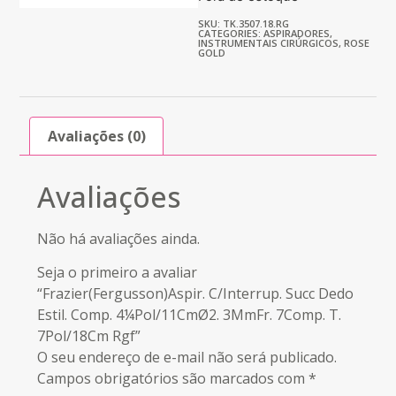
SKU: TK.3507.18.RG
CATEGORIES:
ASPIRADORES
,
INSTRUMENTAIS CIRÚRGICOS
,
ROSE
GOLD
Avaliações (0)
Avaliações
Não há avaliações ainda.
Seja o primeiro a avaliar
“Frazier(Fergusson)Aspir. C/Interrup. Succ Dedo
Estil. Comp. 4¼Pol/11CmØ2. 3MmFr. 7Comp. T.
7Pol/18Cm Rgf”
O seu endereço de e-mail não será publicado.
Campos obrigatórios são marcados com
*