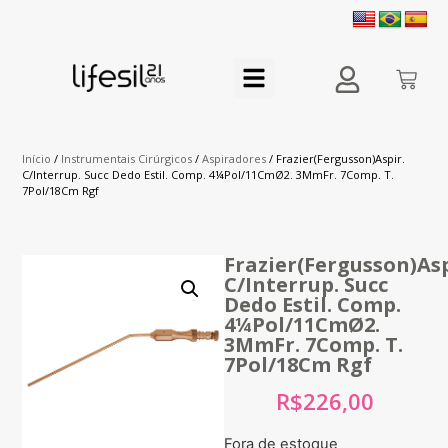
Início
/
Instrumentais Cirúrgicos
/
Aspiradores
/ Frazier(Fergusson)Aspir.
C/Interrup. Succ Dedo Estil. Comp. 4¼Pol/11CmØ2. 3MmFr. 7Comp. T.
7Pol/18Cm Rgf
Frazier(Fergusson)Asp
C/Interrup. Succ
Dedo Estil. Comp.
4¼Pol/11CmØ2.
3MmFr. 7Comp. T.
7Pol/18Cm Rgf
R$
226,00
Fora de estoque