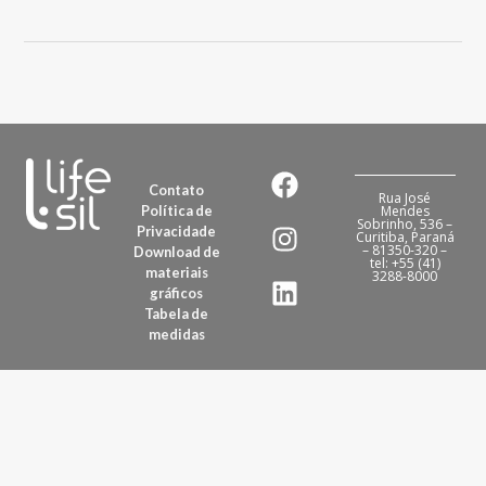
Contato
Rua José
Política de
Mendes
Sobrinho, 536 –
Privacidade
Curitiba, Paraná
– 81350-320 –
Download de
tel: +55 (41)
materiais
3288-8000
gráficos
Tabela de
medidas