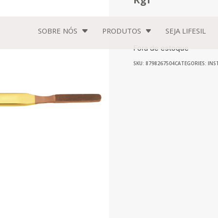
SOBRE NÓS
PRODUTOS
SEJA
LIFESIL
Fora de estoque
SKU: 8798267504
CATEGORIES:
INS