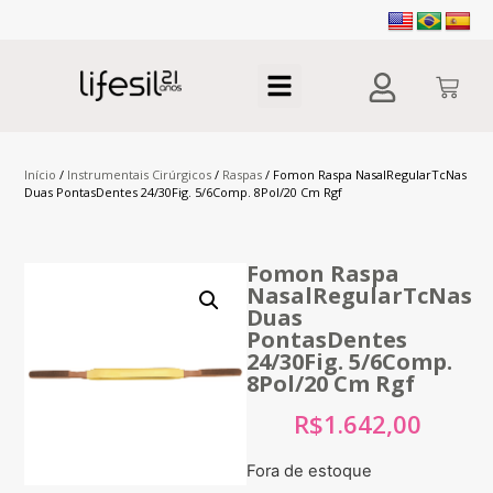
Início
/
Instrumentais Cirúrgicos
/
Raspas
/ Fomon Raspa NasalRegularTcNas
Duas PontasDentes 24/30Fig. 5/6Comp. 8Pol/20 Cm Rgf
Fomon Raspa
NasalRegularTcNas
Duas
PontasDentes
24/30Fig. 5/6Comp.
8Pol/20 Cm Rgf
R$
1.642,00
Fora de estoque