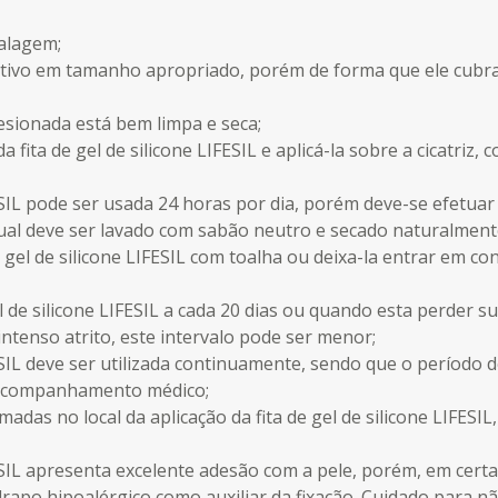
alagem;
ativo em tamanho apropriado, porém de forma que ele cubra 
lesionada está bem limpa e seca;
a fita de gel de silicone LIFESIL e aplicá-la sobre a cicatriz, 
FESIL pode ser usada 24 horas por dia, porém deve-se efetuar
qual deve ser lavado com sabão neutro e secado naturalmente
e gel de silicone LIFESIL com toalha ou deixa-la entrar em c
el de silicone LIFESIL a cada 20 dias ou quando esta perder 
intenso atrito, este intervalo pode ser menor;
IFESIL deve ser utilizada continuamente, sendo que o período
e acompanhamento médico;
adas no local da aplicação da fita de gel de silicone LIFESIL
IFESIL apresenta excelente adesão com a pele, porém, em certa
rapo hipoalérgico como auxiliar da fixação. Cuidado para nã