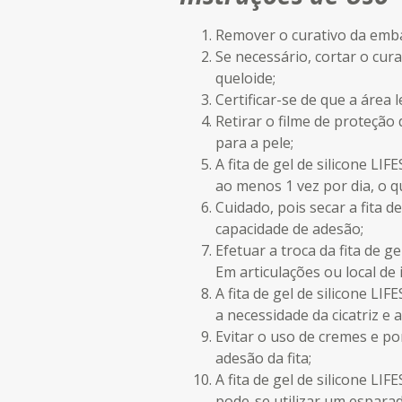
Remover o curativo da emb
Se necessário, cortar o cur
queloide;
Certificar-se de que a área 
Retirar o filme de proteção d
para a pele;
A fita de gel de silicone LI
ao menos 1 vez por dia, o 
Cuidado, pois secar a fita d
capacidade de adesão;
Efetuar a troca da fita de g
Em articulações ou local de 
A fita de gel de silicone L
a necessidade da cicatriz 
Evitar o uso de cremes e pom
adesão da fita;
A fita de gel de silicone L
pode-se utilizar um esparad