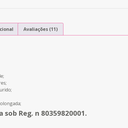
cional
Avaliações (11)
e;
es;
urido;
rolongada;
a sob Reg. n 80359820001.