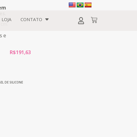
 em
es.
LOJA
CONTATO
 cm.
s e
R$
191,63
GEL DE SILICONE