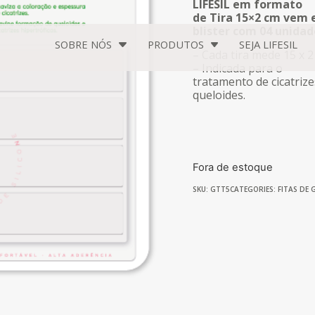
como
4.82
LIFESIL em formato
de 5, com
de Tira 15×2 cm vem
baseado
blister com 04 unidad
em
SOBRE NÓS
PRODUTOS
SEJA
LIFESIL
avaliações
– Cada tira mede 15 x 2
de clientes
– Indicada para o
tratamento de cicatrize
queloides.
Fora de estoque
SKU: GTT5
CATEGORIES:
FITAS DE 