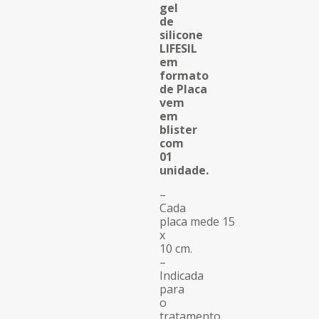
baseado
gel
em
de
avaliação
silicone
de cliente
LIFESIL
em
formato
de Placa
vem
em
blister
com
01
unidade.
–
Cada
placa mede 15
x
10 cm.
–
Indicada
para
o
tratamento