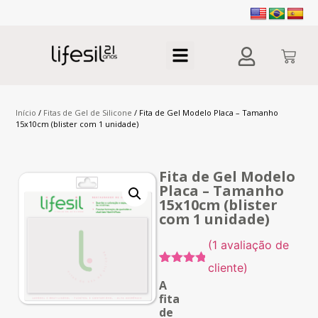
Início
/
Fitas de Gel de Silicone
/ Fita de Gel Modelo Placa – Tamanho
15x10cm (blister com 1 unidade)
Fita de Gel Modelo
Placa – Tamanho
15x10cm (blister
com 1 unidade)
(
1
avaliação de
cliente)
Avaliado
1
A
como
5.00
de
fita
5, com
de