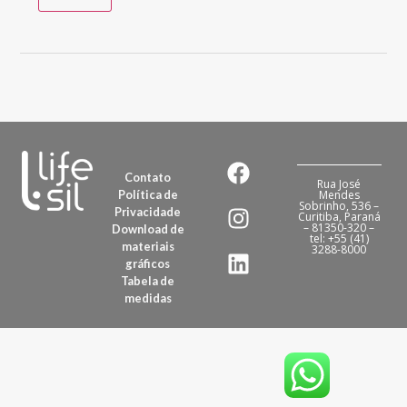
Contato
Rua José
Política de
Mendes
Sobrinho, 536 –
Privacidade
Curitiba, Paraná
– 81350-320 –
Download de
tel: +55 (41)
materiais
3288-8000
gráficos
Tabela de
medidas