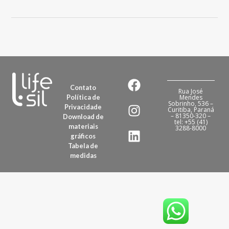
Contato
Rua José
Política de
Mendes
Sobrinho, 536 –
Privacidade
Curitiba, Paraná
– 81350-320 –
Download de
tel: +55 (41)
materiais
3288-8000
gráficos
Tabela de
medidas