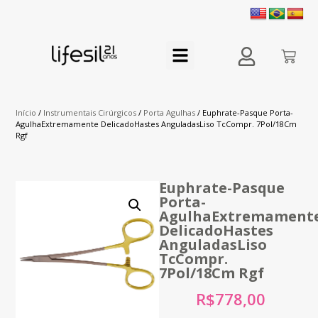
Início
/
Instrumentais Cirúrgicos
/
Porta Agulhas
/ Euphrate-Pasque Porta-
AgulhaExtremamente DelicadoHastes AnguladasLiso TcCompr. 7Pol/18Cm
Rgf
Euphrate-Pasque
Porta-
AgulhaExtremament
DelicadoHastes
AnguladasLiso
TcCompr.
7Pol/18Cm Rgf
R$
778,00