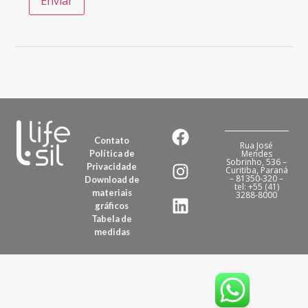
Contato
Rua José
Política de
Mendes
Sobrinho, 536 –
Privacidade
Curitiba, Paraná
– 81350-320 –
Download de
tel: +55 (41)
materiais
3288-8000
gráficos
Tabela de
medidas