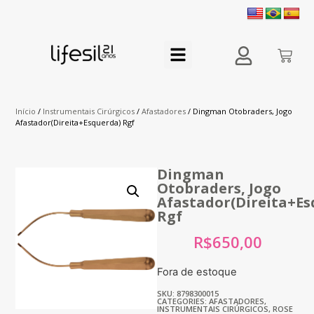
Início
/
Instrumentais Cirúrgicos
/
Afastadores
/ Dingman Otobraders, Jogo
Afastador(Direita+Esquerda) Rgf
Dingman
Otobraders, Jogo
Afastador(Direita+Es
Rgf
R$
650,00
Fora de estoque
SKU: 8798300015
CATEGORIES:
AFASTADORES
,
INSTRUMENTAIS CIRÚRGICOS
,
ROSE