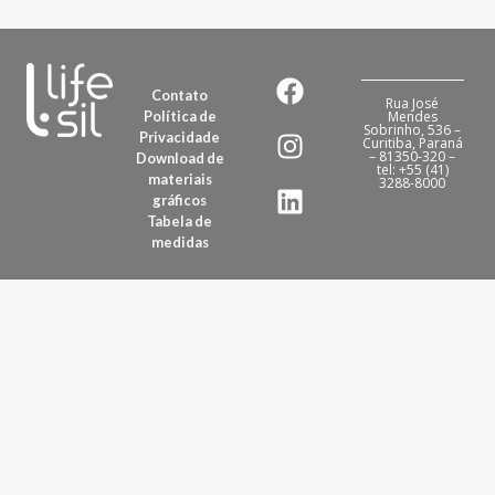
Contato
Rua José
Política de
Mendes
Sobrinho, 536 –
Privacidade
Curitiba, Paraná
– 81350-320 –
Download de
tel: +55 (41)
materiais
3288-8000
gráficos
Tabela de
medidas