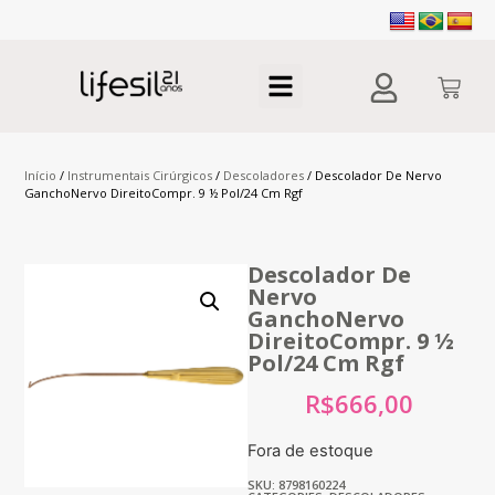
Início
/
Instrumentais Cirúrgicos
/
Descoladores
/ Descolador De Nervo
GanchoNervo DireitoCompr. 9 ½ Pol/24 Cm Rgf
Descolador De
Nervo
GanchoNervo
DireitoCompr. 9 ½
Pol/24 Cm Rgf
R$
666,00
Fora de estoque
SKU: 8798160224