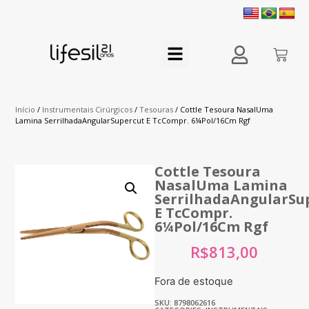
Início
/
Instrumentais Cirúrgicos
/
Tesouras
/ Cottle Tesoura NasalUma
Lamina SerrilhadaAngularSupercut E TcCompr. 6¼Pol/16Cm Rgf
Cottle Tesoura
NasalUma Lamina
SerrilhadaAngularSu
E TcCompr.
6¼Pol/16Cm Rgf
R$
813,00
Fora de estoque
SKU: 8798062616