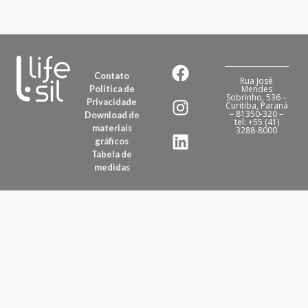
Contato
Rua José
Política de
Mendes
Sobrinho, 536 –
Privacidade
Curitiba, Paraná
– 81350-320 –
Download de
tel: +55 (41)
materiais
3288-8000
gráficos
Tabela de
medidas