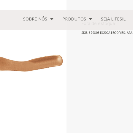
SOBRE NÓS
PRODUTOS
SEJA
LIFESIL
Fora de estoque
SKU: 8798081320
CATEGORIES:
AFA