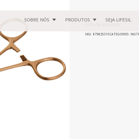
SOBRE NÓS
PRODUTOS
SEJA
LIFESIL
Fora de estoque
SKU: 879825315
CATEGORIES:
INST