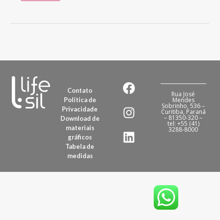
Contato
Rua José
Política de
Mendes
Sobrinho, 536 –
Privacidade
Curitiba, Paraná
– 81350-320 –
Download de
tel: +55 (41)
materiais
3288-8000
gráficos
Tabela de
medidas