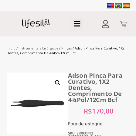
Início
/
Instrumentais Cirúrgicos
/
Pinças
/ Adson Pinca Para Curativo, 1X2
Dentes, Comprimento De 4¾Pol/12Cm Bcf
Adson Pinca Para
Curativo, 1X2
Dentes,
Comprimento De
4¾Pol/12Cm Bcf
R$
170,00
Fora de estoque
SKU: 879930412