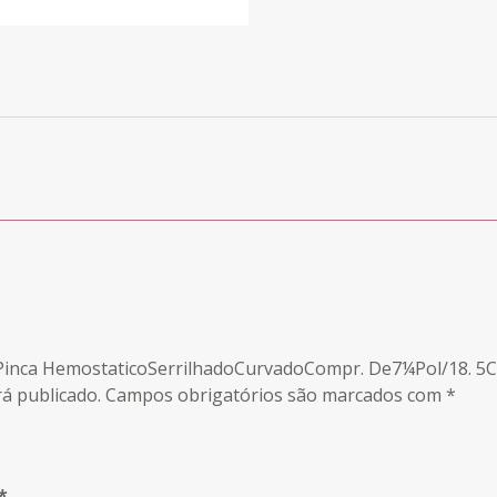
n Pinca HemostaticoSerrilhadoCurvadoCompr. De7¼Pol/18. 5
á publicado.
Campos obrigatórios são marcados com
*
*