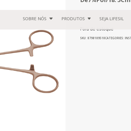
SOBRE NÓS
PRODUTOS
SEJA
LIFESIL
Fora de estoque
SKU: 8798189518
CATEGORIES:
INS