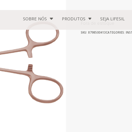
SOBRE NÓS
PRODUTOS
SEJA
LIFESIL
Fora de estoque
SKU: 8798500413
CATEGORIES:
INS