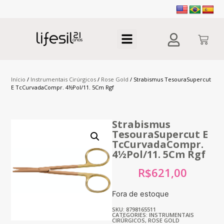
Início
/
Instrumentais Cirúrgicos
/
Rose Gold
/ Strabismus TesouraSupercut
E TcCurvadaCompr. 4½Pol/11. 5Cm Rgf
Strabismus
TesouraSupercut E
TcCurvadaCompr.
4½Pol/11. 5Cm Rgf
R$
621,00
Fora de estoque
SKU: 8798165511
CATEGORIES:
INSTRUMENTAIS
CIRÚRGICOS
,
ROSE GOLD