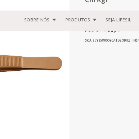
SOBRE NÓS
PRODUTOS
SEJA
LIFESIL
Fora de estoque
SKU: 8798580009
CATEGORIES:
INS