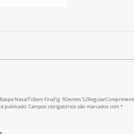
kes Raspa NasalTcBem FinaFig. 9Dentes 52RegularComprimen
á publicado.
Campos obrigatórios são marcados com
*
*