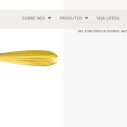
SOBRE NÓS
PRODUTOS
SEJA
LIFESIL
Fora de estoque
SKU: 8798270921
CATEGORIES:
INS