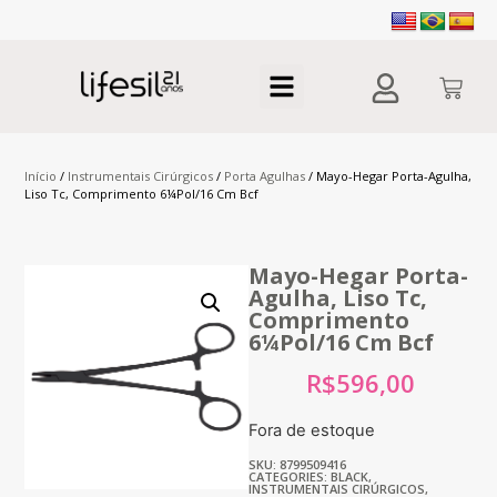
Início
/
Instrumentais Cirúrgicos
/
Porta Agulhas
/ Mayo-Hegar Porta-Agulha,
Liso Tc, Comprimento 6¼Pol/16 Cm Bcf
Mayo-Hegar Porta-
Agulha, Liso Tc,
Comprimento
6¼Pol/16 Cm Bcf
R$
596,00
Fora de estoque
SKU: 8799509416
CATEGORIES:
BLACK
,
INSTRUMENTAIS CIRÚRGICOS
,