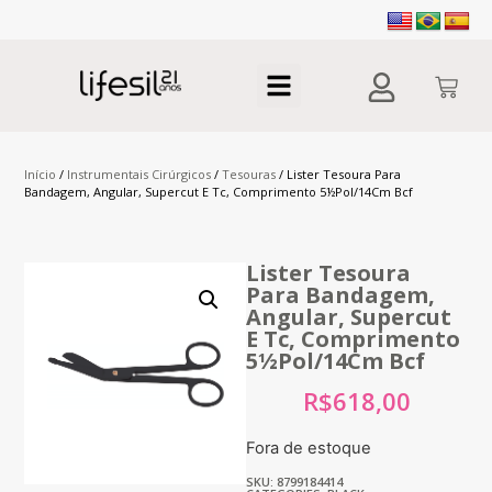
Início
/
Instrumentais Cirúrgicos
/
Tesouras
/ Lister Tesoura Para
Bandagem, Angular, Supercut E Tc, Comprimento 5½Pol/14Cm Bcf
Lister Tesoura
Para Bandagem,
Angular, Supercut
E Tc, Comprimento
5½Pol/14Cm Bcf
R$
618,00
Fora de estoque
SKU: 8799184414