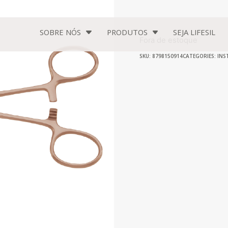
SOBRE NÓS
PRODUTOS
SEJA
LIFESIL
Fora de estoque
SKU: 8798150914
CATEGORIES:
INS