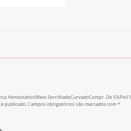
y Pinca HemostaticoMeio SerrilhadoCurvadoCompr. De 5½Pol/
á publicado.
Campos obrigatórios são marcados com
*
*