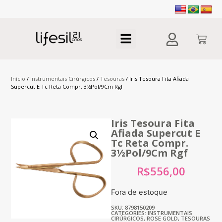
Início
/
Instrumentais Cirúrgicos
/
Tesouras
/ Iris Tesoura Fita Afiada
Supercut E Tc Reta Compr. 3½Pol/9Cm Rgf
Iris Tesoura Fita
Afiada Supercut E
Tc Reta Compr.
3½Pol/9Cm Rgf
R$
556,00
Fora de estoque
SKU: 8798150209
CATEGORIES:
INSTRUMENTAIS
CIRÚRGICOS
,
ROSE GOLD
,
TESOURAS