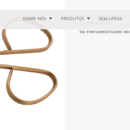
SOBRE NÓS
PRODUTOS
SEJA
LIFESIL
Fora de estoque
SKU: 8798150309
CATEGORIES:
INS