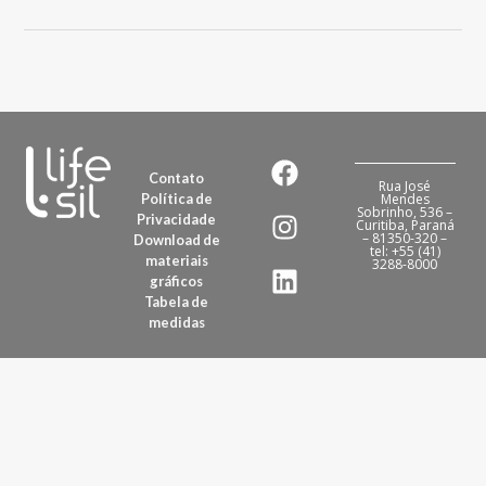
Contato
Rua José
Política de
Mendes
Sobrinho, 536 –
Privacidade
Curitiba, Paraná
– 81350-320 –
Download de
tel: +55 (41)
materiais
3288-8000
gráficos
Tabela de
medidas