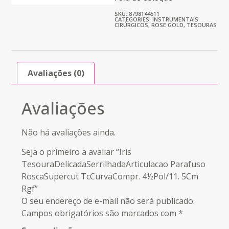
SKU: 8798144511
CATEGORIES:
INSTRUMENTAIS
CIRÚRGICOS
,
ROSE GOLD
,
TESOURAS
Avaliações (0)
Avaliações
Não há avaliações ainda.
Seja o primeiro a avaliar “Iris
TesouraDelicadaSerrilhadaArticulacao Parafuso
RoscaSupercut TcCurvaCompr. 4½Pol/11. 5Cm
Rgf”
O seu endereço de e-mail não será publicado.
Campos obrigatórios são marcados com
*