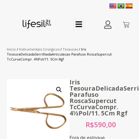
Início
/
Instrumentais Cirúrgicos
/
Tesouras
/ Iris
TesouraDelicadaSerrilhadaArticulacao Parafuso RoscaSupercut
TcCurvaCompr. 4½Pol/11. 5Cm Rgf
Iris
TesouraDelicadaSerr
Parafuso
RoscaSupercut
TcCurvaCompr.
4½Pol/11. 5Cm Rgf
R$
590,00
Fora de estoque